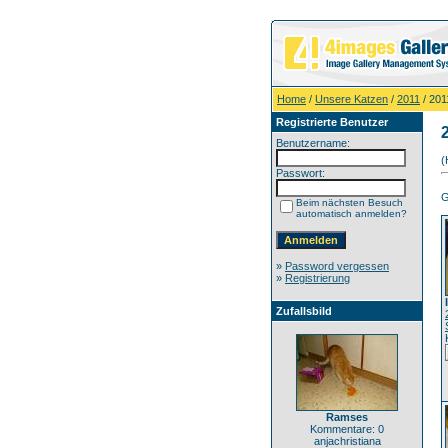
Home
/
Unsere Katzen
/
2011
/ 201
Registrierte Benutzer
Benutzername:
(
Passwort:
G
Beim nächsten Besuch
automatisch anmelden?
»
Password vergessen
»
Registrierung
Zufallsbild
Ramses
Kommentare: 0
anjachristiana