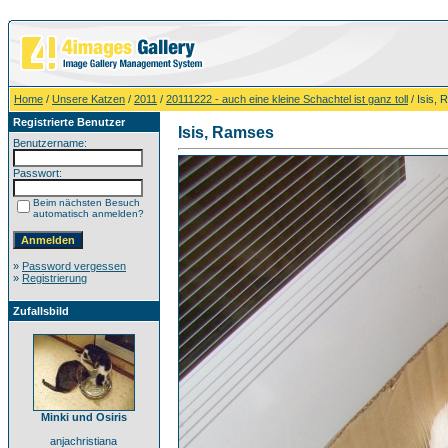
Home
/
Unsere Katzen
/
2011
/
20111222 - auch eine kleine Schachtel ist ganz toll
/ Isis,
Registrierte Benutzer
Isis, Ramses
Benutzername:
Passwort:
Beim nächsten Besuch
automatisch anmelden?
»
Password vergessen
»
Registrierung
Zufallsbild
Minki und Osiris
anjachristiana