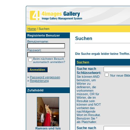
Home
/ Suchen
Registrierte Benutzer
Suchen
Benutzername:
Passwort:
Die Suche ergab leider keine Treffer.
Beim nächsten Besuch
automatisch anmelden?
Suchen
Suche nach
Schlüsselwort:
Nur neue Bild
Sie können AND
»
Password vergessen
benutzen, um
»
Registrierung
Wörter zu
definieren, die
Zufallsbild
vorkommen
müssen, OR für
Wörter, die im
Resultat sein
können und NOT
verbietet das
nachfolgende
Wort im Resultat.
Benutzen Sie *
als Platzhalter.
Suche nach
Ramses und Isis