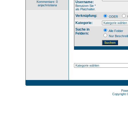
Kommentare: 0
Username:
anjachristiana
Benutzen Sie *
als Platzhalter.
Verknüpfung:
ODER
Kategorie:
Suche in
Alle Felder
Feldern:
Nur Beschrei
Pow
Copyright